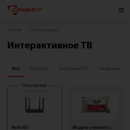
Подключить
Личный кабинет
Главная
Оборудование
Интерактивное ТВ
Для
Для
Для
Связист
квартиры
дома
бизнеса
ТВ
Все
Интернет
Кабельное ТВ
Телефония
Популярный
Интернет+ТВ
Интернет
Телевидение
Видеонаблюдение
Netis N3
Модуль условного