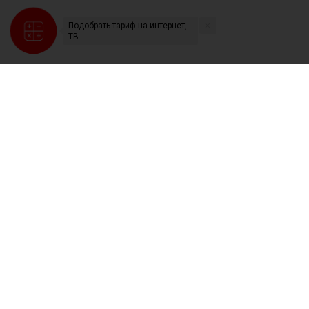
Подобрать тариф на интернет,
ТВ
1997 — 2026 ООО «Связист».
Все права защищены
О компании
Услуги