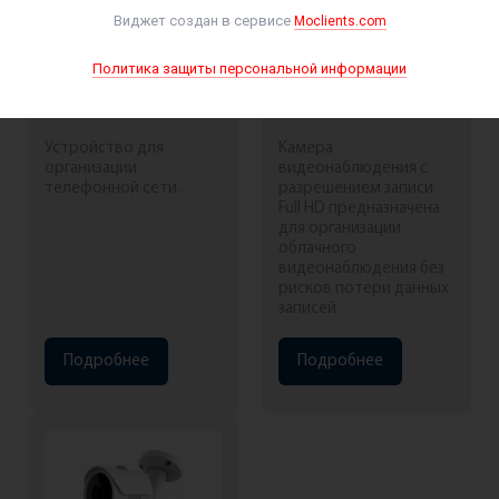
Виджет создан в сервисе
Moclients.com
Политика защиты персональной информации
Шлюз VOiP
IP- камера купольная
абонентский Элтекс
уличная PX-IP-DB-F23-
TAU-1M.IP
P/A (BV)
Устройство для
Камера
организации
видеонаблюдения с
телефонной сети.
разрешением записи
Full HD предназначена
для организации
облачного
видеонаблюдения без
рисков потери данных
записей.
Подробнее
Подробнее