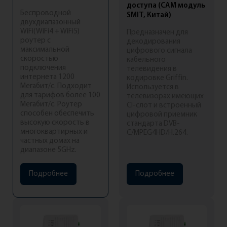
доступа (CAM модуль
Доп. услуги
Беспроводной
SMIT, Китай)
двухдиапазонный
WiFi(WiFi4 + WiFi5)
Предназначен для
О компании
роутер с
декодирования
максимальной
цифрового сигнала
скоростью
Услуги
кабельного
подключения
телевидения в
интернета 1200
кодировке Griffin.
Сервис и помощь
Мегабит/с. Подходит
Используется в
для тарифов более 100
телевизорах имеющих
Мегабит/с. Роутер
CI-слот и встроенный
способен обеспечить
цифровой приемник
высокую скорость в
Номера телефонов
стандарта DVB-
многоквартирных и
C/MPEG4HD/H.264.
частных домах на
Для физических лиц
8 (831) 457-77-11
диапазоне 5GHz.
Для юридических лиц
8 (831) 457-70-00
Подробнее
Подробнее
Тех. поддержка
8 (831) 457-77-77