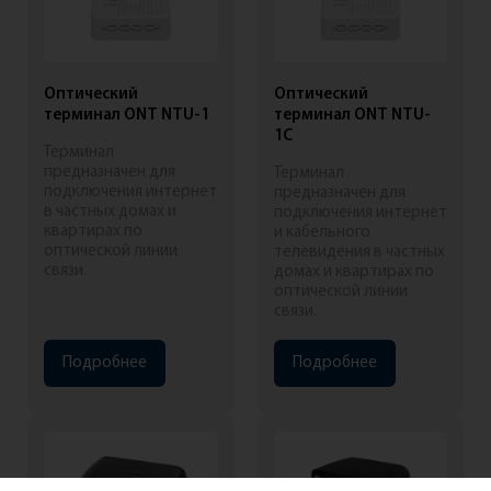
Оптический
Оптический
терминал ONT NTU-1
терминал ONT NTU-
1C
Терминал
предназначен для
Терминал
подключения интернет
предназначен для
в частных домах и
подключения интернет
квартирах по
и кабельного
оптической линии
телевидения в частных
связи.
домах и квартирах по
оптической линии
связи.
Подробнее
Подробнее