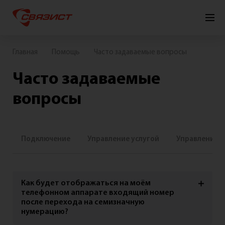
Подключить
Личный кабинет
Главная
Помощь
Часто задаваемые вопросы
Часто задаваемые
Для
Для
Для
Связист
квартиры
дома
бизнеса
ТВ
вопросы
Подключение
Управление услугой
Управление 
Интернет+ТВ
Интернет
Как будет отображаться на моём
Телевидение
телефонном аппарате входящий номер
после перехода на семизначную
нумерацию?
Видеонаблюдение