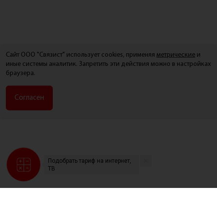
Сайт ООО "Связист" использует cookies, применяя
метрические
и
иные системы аналитик. Запретить эти действия можно в настройках
браузера.
Согласен
Подобрать тариф на интернет,
ТВ