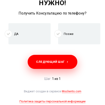
НУЖНО!
Когда вступят в силу изменения в
нумерации?
Получить Консультацию по телефону?
Изменения вступают в силу с 1 января 2026 года. До этой
даты действуют параллельные схемы набора — можно
использовать как старый, так и новый формат.
ДА
Позже
Напишите нам свой вопрос
СЛЕДУЮЩИЙ ШАГ
Шаг:
1 из 1
Виджет создан в сервисе
Moclients.com
Политика защиты персональной информации