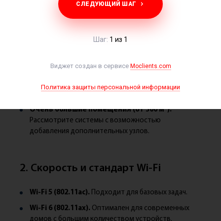
СЛЕДУЮЩИЙ ШАГ
1. Определите площадь покрытия
Шаг:
1 из 1
Небольшая квартира (до 100 м²).
Достаточно
Виджет создан в сервисе
Moclients.com
комплекта из 2 узлов.
Коттедж или большой офис (100–300 м²).
Политика защиты персональной информации
Оптимально 3–4 узла.
Очень большие помещения (от 300 м²).
Рассмотрите системы с возможностью
добавления дополнительных узлов.
2. Скорость и стандарт Wi-Fi
Wi-Fi 5 (802.11ac).
Подходит для базовых задач.
Wi-Fi 6 (802.11ax).
Оптимален для современных
домов с большим количеством устройств.