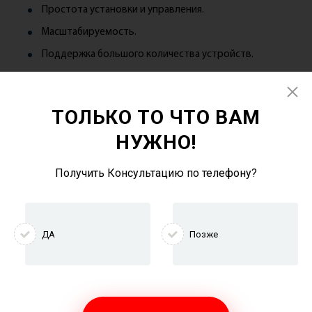
Простота установки и управления.
Масштабируемость.
Поддержка большого количества устройств.
Единая сеть (один SSID).
ТОЛЬКО ТО ЧТО ВАМ
Минусы:
НУЖНО!
Зависимость от электропитания.
Получить Консультацию по телефону?
Сложность настройки для продвинутых
пользователей.
Не всегда оправдана для маленьких помещений.
ДА
Позже
Как выбрать mesh Wi-Fi
систему