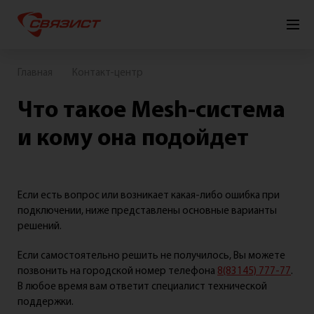
Подключить
Личный кабинет
Главная
Контакт-центр
Что такое Mesh-система
Для
Для
Для
Связист
квартиры
дома
бизнеса
ТВ
и кому она подойдет
Если есть вопрос или возникает какая-либо ошибка при
подключении, ниже представлены основные варианты
Интернет+ТВ
решений.
Интернет
Если самостоятельно решить не получилось, Вы можете
Телевидение
позвонить на городской номер телефона
8(83145) 777-77
.
В любое время вам ответит специалист технической
Видеонаблюдение
поддержки.