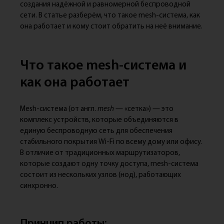
создания надёжной и равномерной беспроводной
сети. В статье разберём, что такое mesh-система, как
она работает и кому стоит обратить на неё внимание.
Что такое mesh-система и
как она работает
Mesh-система (от англ.
mesh
— «сетка») — это
комплекс устройств, которые объединяются в
единую беспроводную сеть для обеспечения
стабильного покрытия Wi-Fi по всему дому или офису.
В отличие от традиционных маршрутизаторов,
которые создают одну точку доступа, mesh-система
состоит из нескольких узлов (нод), работающих
синхронно.
Принцип работы: