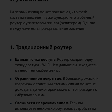
На первый взгляд может показаться, что mesh-
система выполняет ту же функцию, что и обычный
роутер с усилителем сигнала (репитером). Однако
между ними есть принципиальные различия.
1. Традиционный роутер
Единая точка доступа.
Роутер создаёт одну
точку доступа к Wi-Fi. Чем дальше вы находитесь
от него, тем слабее сигнал.
Ограниченное покрытие.
В больших домах или
квартирах с толстыми стенами сигнал может не
доходить до некоторых комнат, что приводит к
«мёртвым зонам».
Сложности с переключением.
Если вы
используете несколько роутеров, устройствам