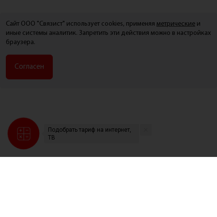
Сайт ООО "Связист" использует cookies, применяя
метрические
и
иные системы аналитик. Запретить эти действия можно в настройках
браузера.
Согласен
Подобрать тариф на интернет,
ТВ