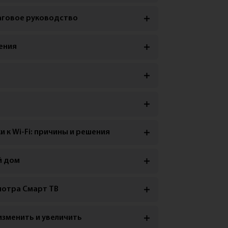
шаговое руководство
ения
 к Wi-Fi: причины и решения
й дом
мотра Смарт ТВ
изменить и увеличить