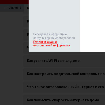
СВЕРНУТЬ
Как подключить умный дом
Как защитить личные данные в интернете
Передавая информацию
Как настроить гостевую сеть Wi-Fi
сайту, вы принимаете условия
Политики защиты
персональной информации
Что такое IoT и как подключить умные уст
Как усилить Wi-Fi сигнал дома
Как настроить родительский контроль с 
Что такое оптоволоконный интернет и ег
Как повысить скорость интернета дома