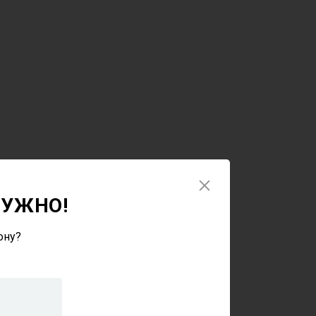
НУЖНО!
ону?