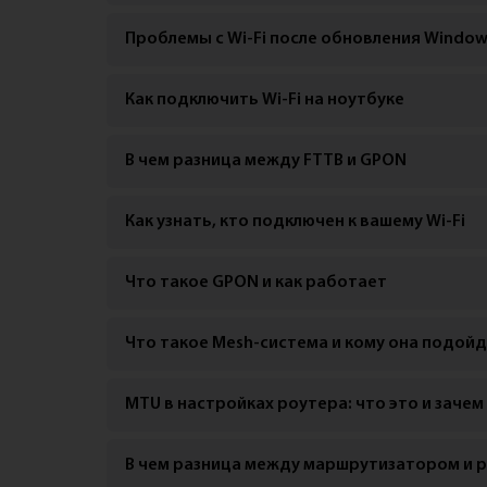
Проблемы с Wi-Fi после обновления Window
Как подключить Wi-Fi на ноутбуке
В чем разница между FTTB и GPON
Как узнать, кто подключен к вашему Wi-Fi
Что такое GPON и как работает
Что такое Mesh-система и кому она подой
MTU в настройках роутера: что это и зачем
В чем разница между маршрутизатором и 