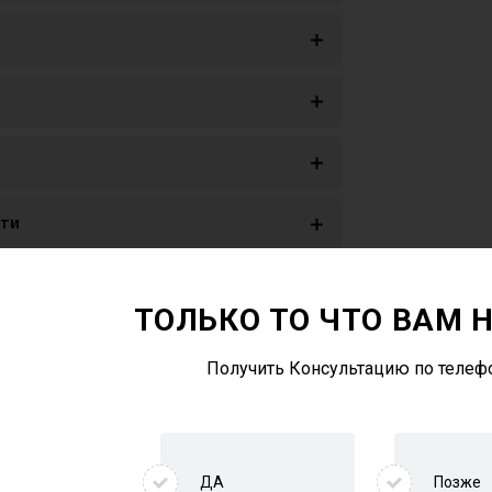
ети
ТОЛЬКО ТО ЧТО ВАМ 
лючить к интернету
Получить Консультацию по телеф
вать
ДА
Позже