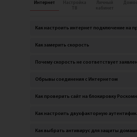
Карта покрытия
Интернет
Настройка
Личный
Домо
ТВ
кабинет
Как настроить интернет подключение на п
Как замерить скорость
Почему скорость не соответствует заявле
Обрывы соединения с Интернетом
Как проверить сайт на блокировку Роском
Как настроить двухфакторную аутентифик
Как выбрать антивирус для защиты домаш