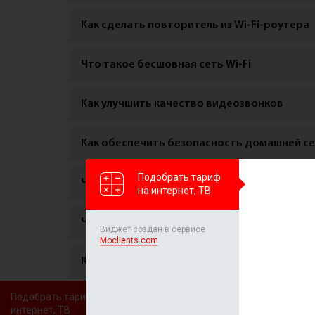
Как сделать повторитель из Wi-Fi-роутера
Что такое бесшовная сеть Wi-Fi
Как улучшить качество видеозвонков
Как обеспечить безопасность домашней с
Подобрать тариф
Что такое DNS и как его изменить
на интернет, ТВ
Что такое смарт-телевизор и как его подк
Виджет создан в сервисе
Moclients.com
Как настроить умную колонку
Подобрать тариф на
Что такое умные розетки и как их использо
интернет, ТВ