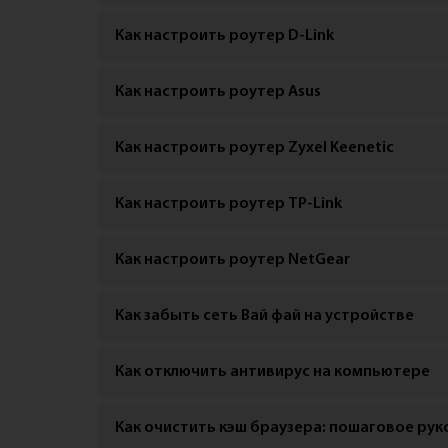
Как настроить роутер D-Link
Как настроить роутер Asus
Как настроить роутер Zyxel Keenetic
Как настроить роутер TP-Link
Как настроить роутер NetGear
Как забыть сеть Вай фай на устройстве
Как отключить антивирус на компьютере
Как очистить кэш браузера: пошаговое ру