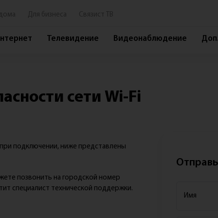
дома
Для бизнеса
Связист ТВ
нтернет
Телевидение
Видеонаблюдение
Доп.
Услуги
Сер
Интернет+ТВ
Лич
асности сети Wi-Fi
Интернет
Обр
Телевидение
Кон
Видеонаблюдение
Спо
а при подключении, ниже представлены
Дополнительные услуги
Час
Отправь
Оборудование
До
ожете позвонить на городской номер
Тек
етит специалист технической поддержки.