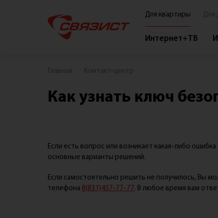
Для квартиры
Для 
Интернет+ТВ
И
О компании
Главная
Контакт-центр
О нас
Как узнать ключ безоп
Новости
Акции
Вакансии
Если есть вопрос или возникает какая-либо ошибк
Контакты
основные варианты решений.
Реквизиты
Если самостоятельно решить не получилось, Вы м
Политика конфиденциальности и обработки
телефона
8(831)457-77-77
. В любое время вам отв
персональных данных посетителей сайта ООО
"СВЯЗИСТ"