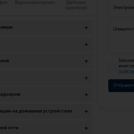
фон
Видеонаблюдение
Шаблоны
заявлений
рямую
нной
Заполня
моих п
полити
Отправить
надзором
ацию на домашних устройствах
ней сети