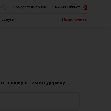
Номера телефонов
Личный кабинет
Для физических лиц
8 (831) 457-77-11
 услуги
Подключить
Для юридических лиц
8 (831) 457-70-
00
вис и помощь
Тех. поддержка
8 (831) 457-77-77
ный кабинет
ащение к директору
такт-центр
собы оплаты
то задаваемые вопросы
те заявку в техподдержку
кументы
ущие работы