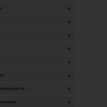
s
дет
 используется
роутером