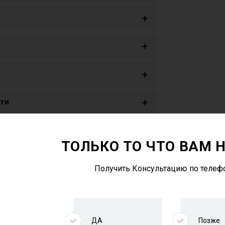
ети
ТОЛЬКО ТО ЧТО ВАМ 
лючить к интернету
Получить Консультацию по телеф
вать
ДА
Позже