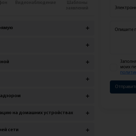
фон
Видеонаблюдение
Шаблоны
заявлений
рямую
нной
Заполня
моих п
полити
Отправить
надзором
ацию на домашних устройствах
ней сети