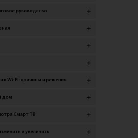
шаговое руководство
ения
 к Wi-Fi: причины и решения
й дом
мотра Смарт ТВ
изменить и увеличить