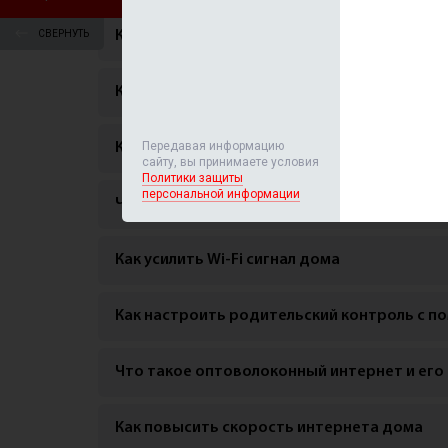
СВЕРНУТЬ
Как подключить умный дом
Как защитить личные данные в интернете
Передавая информацию
Как настроить гостевую сеть Wi-Fi
сайту, вы принимаете условия
Политики защиты
персональной информации
Что такое IoT и как подключить умные уст
Как усилить Wi-Fi сигнал дома
Как настроить родительский контроль с 
Что такое оптоволоконный интернет и ег
Как повысить скорость интернета дома