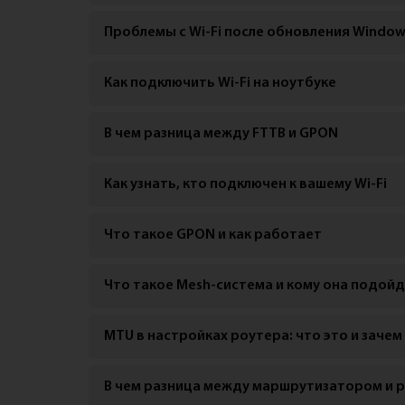
Проблемы с Wi-Fi после обновления Window
Как подключить Wi-Fi на ноутбуке
В чем разница между FTTB и GPON
Как узнать, кто подключен к вашему Wi-Fi
Что такое GPON и как работает
Что такое Mesh-система и кому она подой
MTU в настройках роутера: что это и зачем
В чем разница между маршрутизатором и 