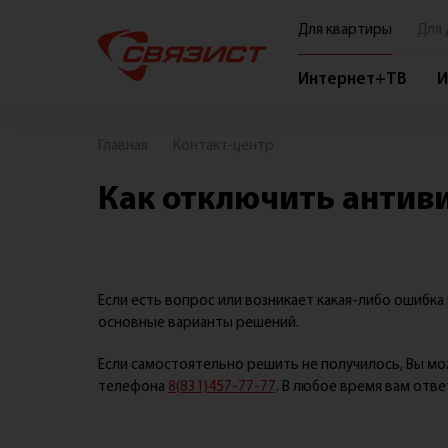
Для квартиры
Для 
Интернет+ТВ
И
О компании
Главная
Контакт-центр
О нас
Как отключить антив
Новости
Акции
Вакансии
Если есть вопрос или возникает какая-либо ошибк
Контакты
основные варианты решений.
Реквизиты
Если самостоятельно решить не получилось, Вы м
Политика конфиденциальности и обработки
телефона
8(831)457-77-77
. В любое время вам отв
персональных данных посетителей сайта ООО
"СВЯЗИСТ"