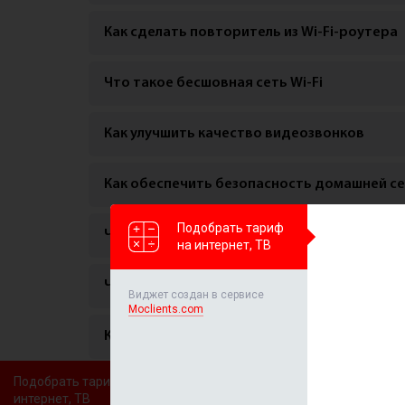
Как сделать повторитель из Wi-Fi-роутера
Что такое бесшовная сеть Wi-Fi
Как улучшить качество видеозвонков
Как обеспечить безопасность домашней с
Подобрать тариф
Что такое DNS и как его изменить
на интернет, ТВ
Что такое смарт-телевизор и как его подк
Виджет создан в сервисе
Moclients.com
Как настроить умную колонку
Подобрать тариф на
Что такое умные розетки и как их использо
интернет, ТВ