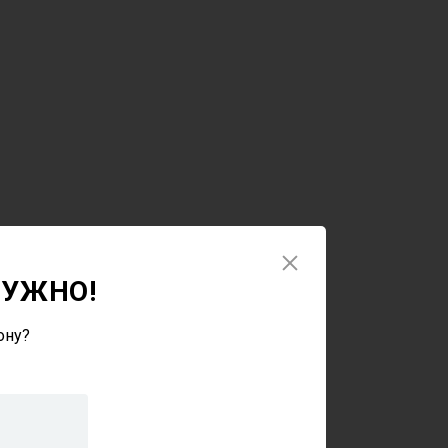
НУЖНО!
ону?