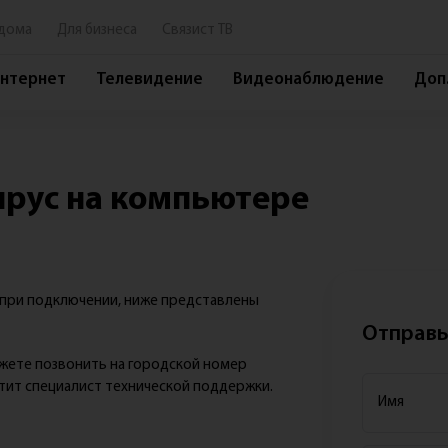
дома
Для бизнеса
Связист ТВ
нтернет
Телевидение
Видеонаблюдение
Доп.
Услуги
Сер
Интернет+ТВ
Лич
ирус на компьютере
Интернет
Обр
Телевидение
Кон
Видеонаблюдение
Спо
а при подключении, ниже представлены
Дополнительные услуги
Час
Отправь
Оборудование
До
ожете позвонить на городской номер
Тек
етит специалист технической поддержки.