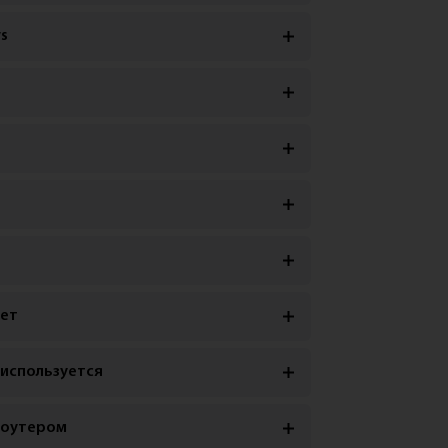
s
дет
 используется
роутером