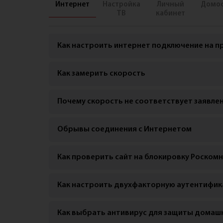
Карта покрытия
Интернет
Настройка
Личный
Домо
ТВ
кабинет
Как настроить интернет подключение на п
Как замерить скорость
Почему скорость не соответствует заявле
Обрывы соединения с Интернетом
Как проверить сайт на блокировку Роском
Как настроить двухфакторную аутентифик
Как выбрать антивирус для защиты домаш