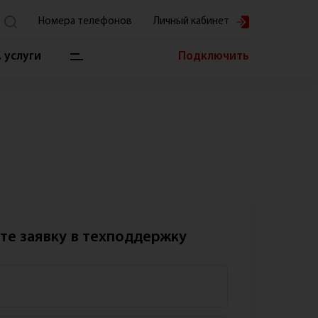
Номера телефонов
Личный кабинет
Для физических лиц
8 (831) 457-77-11
 услуги
Подключить
Для юридических лиц
8 (831) 457-70-
00
вис и помощь
Тех. поддержка
8 (831) 457-77-77
ный кабинет
ащение к директору
такт-центр
собы оплаты
то задаваемые вопросы
те заявку в техподдержку
кументы
ущие работы